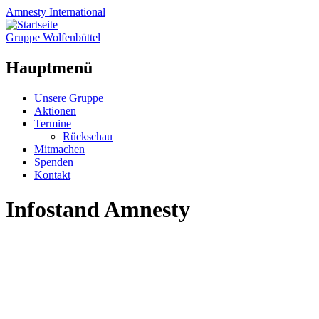
Amnesty
International
Gruppe Wolfenbüttel
Hauptmenü
Zum
Unsere Gruppe
Inhalt
Aktionen
springen
Termine
Rückschau
Mitmachen
Spenden
Kontakt
Infostand Amnesty